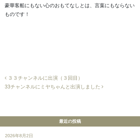
豪華客船にもない心のおもてなしとは、言葉にもならない
ものです！
Post navigation
３３チャンネルに出演（３回目）
33チャンネルにミヤちゃんと出演しました
最近の投稿
2026年8月2日