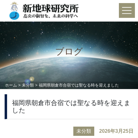
Main Navigation
ブログ
ホーム
>
未分類
>
福岡県朝倉市合宿では聖なる時を迎えました
福岡県朝倉市合宿では聖なる時を迎えま
した
未分類
2026年3月25日